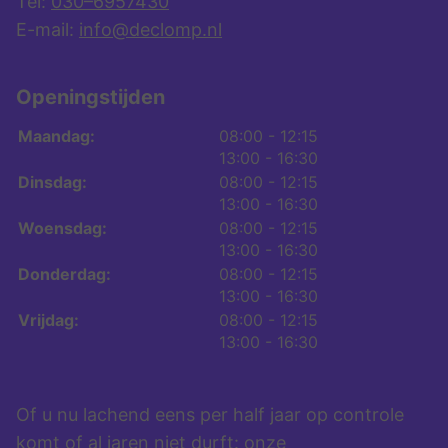
Tel:
030–6957430
E-mail:
info@declomp.nl
Openingstijden
tot
Maandag:
08:00
- 12:15
tot
13:00
- 16:30
tot
Dinsdag:
08:00
- 12:15
tot
13:00
- 16:30
tot
Woensdag:
08:00
- 12:15
tot
13:00
- 16:30
tot
Donderdag:
08:00
- 12:15
tot
13:00
- 16:30
tot
Vrijdag:
08:00
- 12:15
tot
13:00
- 16:30
Of u nu lachend eens per half jaar op controle
komt of al jaren niet durft: onze