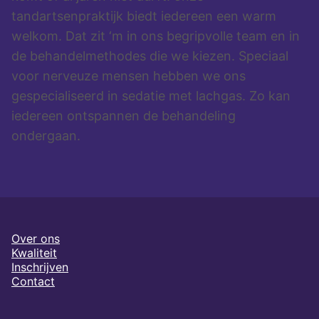
tandartsenpraktijk biedt iedereen een warm
welkom. Dat zit ‘m in ons begripvolle team en in
de behandelmethodes die we kiezen. Speciaal
voor nerveuze mensen hebben we ons
gespecialiseerd in sedatie met lachgas. Zo kan
iedereen ontspannen de behandeling
ondergaan.
Over ons
Kwaliteit
Inschrijven
Contact