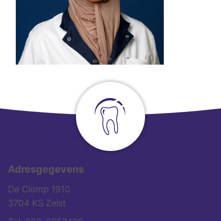
Adresgegevens
De Clomp 1910
3704 KS Zeist