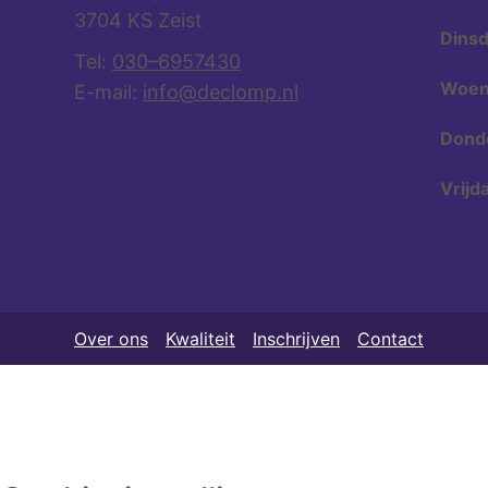
3704 KS Zeist
Dinsd
Tel:
030–6957430
Woen
E-mail:
info@declomp.nl
Dond
Vrijd
Over ons
Kwaliteit
Inschrijven
Contact