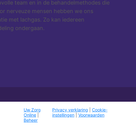
ipvolle team en in de behandelmethodes die
voor nerveuze mensen hebben we ons
atie met lachgas. Zo kan iedereen
eling ondergaan.
Uw Zorg
Privacy verklaring
|
Cookie-
Online
|
instellingen
|
Voorwaarden
Beheer