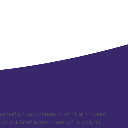
r half jaar op controle komt of al jaren niet
npraktijk biedt iedereen een warm welkom.