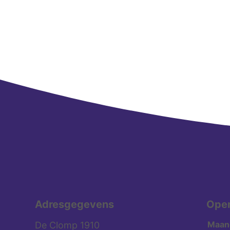
Adresgegevens
Open
Maan
De Clomp 1910