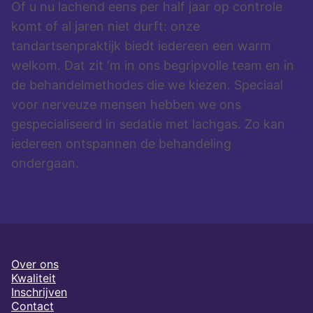
Of u nu lachend eens per half jaar op controle
komt of al jaren niet durft: onze
tandartsenpraktijk biedt iedereen een warm
welkom. Dat zit ‘m in ons begripvolle team en in
de behandelmethodes die we kiezen. Speciaal
voor nerveuze mensen hebben we ons
gespecialiseerd in sedatie met lachgas. Zo kan
iedereen ontspannen de behandeling
ondergaan.
Over ons
Kwaliteit
Inschrijven
Contact